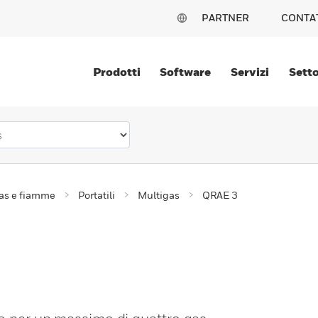
PARTNER
CONTA
Prodotti
Software
Servizi
Setto
gas e fiamme
Portatili
Multigas
QRAE 3