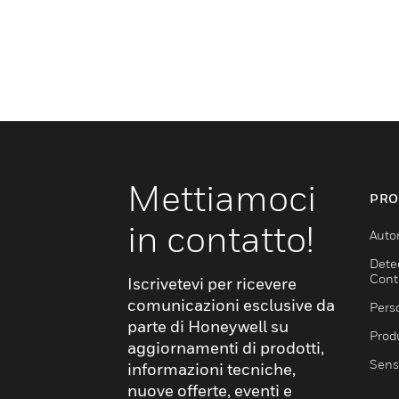
Mettiamoci
PRO
in contatto!
Auto
Dete
Cont
Iscrivetevi per ricevere
comunicazioni esclusive da
Pers
parte di Honeywell su
Produ
aggiornamenti di prodotti,
Sens
informazioni tecniche,
nuove offerte, eventi e