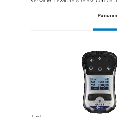
Versatile rilevatore wireless compat
Panora