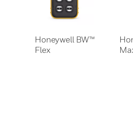
Honeywell BW™
Ho
Flex
Max