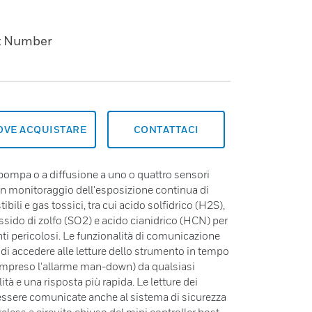
t Number
OVE ACQUISTARE
CONTATTACI
a pompa o a diffusione a uno o quattro sensori
 un monitoraggio dell'esposizione continua di
ili e gas tossici, tra cui acido solfidrico (H2S),
sido di zolfo (SO2) e acido cianidrico (HCN) per
nti pericolosi. Le funzionalità di comunicazione
i accedere alle letture dello strumento in tempo
(compreso l'allarme man-down) da qualsiasi
ità e una risposta più rapida. Le letture dei
essere comunicate anche al sistema di sicurezza