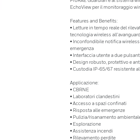
ProRAE Guardian e al sistema wire
EchoView per il monitoraggio wir
Features and Benefits:
• Letture in tempo reale del rileva
tecnologia wireless all'avanguar
• Inconfondibile notifica wireless
emergenza
• Interfaccia utente a due pulsanti
• Design robusto, protettivo e ant
• Custodia IP-65/67 resistente al
Applicazione:
• CBRNE
• Laboratori clandestini
• Accesso a spazi confinati
• Risposta alle emergenze
• Pulizia/risanamento ambiental
• Esplorazione
• Assistenza incendi
• Rilevamento perdite