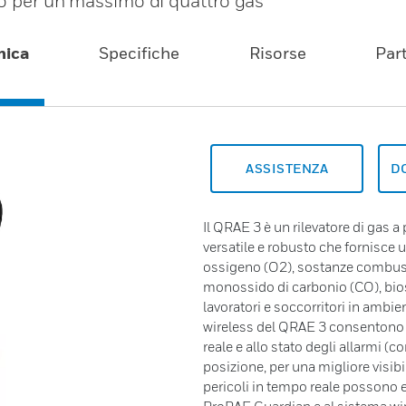
to per un massimo di quattro gas
mica
Specifiche
Risorse
Par
ASSISTENZA
D
Il QRAE 3 è un rilevatore di gas 
versatile e robusto che fornisce
ossigeno (O2), sostanze combustib
monossido di carbonio (CO), bios
lavoratori e soccorritori in ambie
wireless del QRAE 3 consentono d
reale e allo stato degli allarmi 
posizione, per una migliore visibil
pericoli in tempo reale possono 