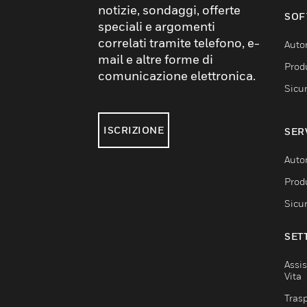
notizie, sondaggi, offerte
SOF
speciali e argomenti
correlati tramite telefono, e-
Auto
mail e altre forme di
Produ
comunicazione elettronica.
Sicu
ISCRIZIONE
SER
Auto
Produ
Sicu
SET
Assis
Vita
Trasp