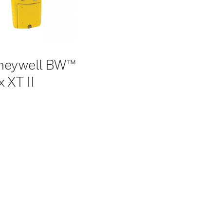
neywell BW™
 XT II