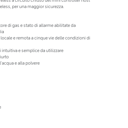
less a circuito chiuso del mini controller host
eless, per una maggior sicurezza.
tore di gas e stato di allarme abilitate da
dia
 locale e remota a cinque vie delle condizioni di
 intuitiva e semplice da utilizzare
iurto
l'acqua e alla polvere
e