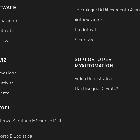
TWARE
Tecnologie Di Rilevamento Ava
Automazione
mazione
Produttività
ttività
Sicurezza
rezza
SUPPORTO PER
VIZI
MYAUTOMATION
mazione
Video Dimostrativi
ttività
Hai Bisogno Di Aiuto?
rezza
TORI
tenza Sanitaria E Scienze Della
orto E Logistica