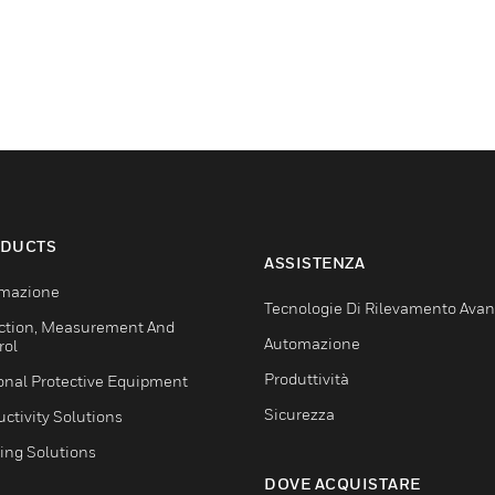
DUCTS
ASSISTENZA
mazione
Tecnologie Di Rilevamento Ava
ction, Measurement And
Automazione
rol
Produttività
onal Protective Equipment
Sicurezza
ctivity Solutions
ing Solutions
DOVE ACQUISTARE