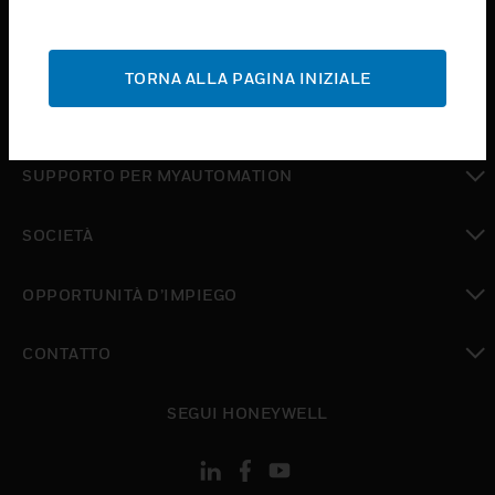
toggle view
ASSISTENZA
TORNA ALLA PAGINA INIZIALE
toggle view
DOVE ACQUISTARE
toggle view
SUPPORTO PER MYAUTOMATION
toggle view
SOCIETÀ
toggle view
OPPORTUNITÀ D’IMPIEGO
toggle view
CONTATTO
toggle view
SEGUI HONEYWELL