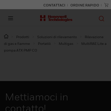
CONTATTACI
ORDINE RAPIDO
Prodotti
Soluzioni di rilevamento
Rilevazione
di gas e fiamme
Portatili
Multigas
MultiRAE Lite a
pompa ATX PMP CO
Mettiamoci in
contatto!