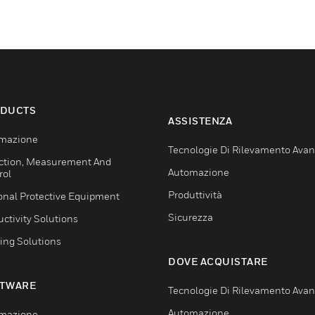
DUCTS
ASSISTENZA
mazione
Tecnologie Di Rilevamento Ava
ction, Measurement And
Automazione
rol
Produttività
onal Protective Equipment
Sicurezza
ctivity Solutions
ing Solutions
DOVE ACQUISTARE
TWARE
Tecnologie Di Rilevamento Ava
Automazione
mazione