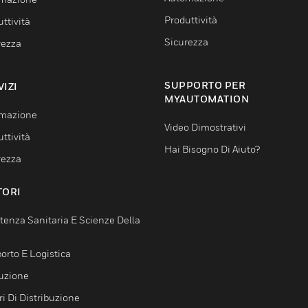
Produttività
ttività
Sicurezza
rezza
SUPPORTO PER
VIZI
MYAUTOMATION
mazione
Video Dimostrativi
ttività
Hai Bisogno Di Aiuto?
rezza
TORI
tenza Sanitaria E Scienze Della
orto E Logistica
uzione
i Di Distribuzione