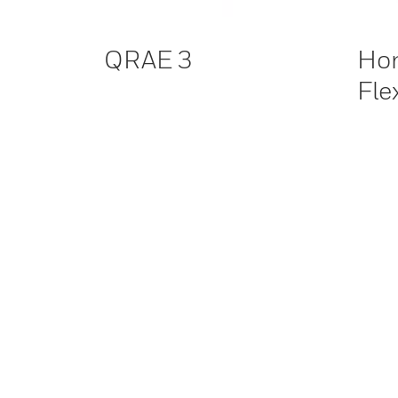
QRAE 3
Ho
Fle