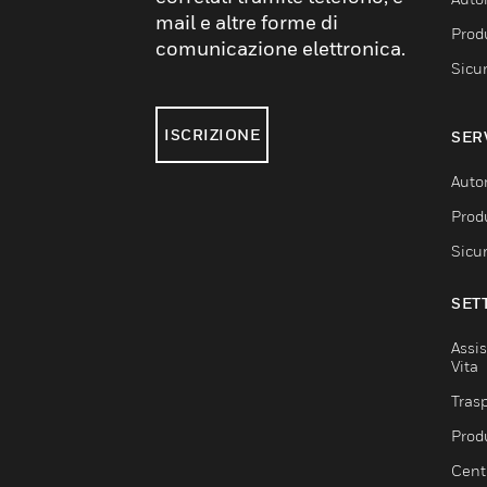
mail e altre forme di
Produ
comunicazione elettronica.
Sicu
ISCRIZIONE
SER
Auto
Produ
Sicu
SET
Assis
Vita
Trasp
Prod
Centr