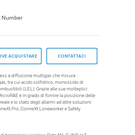
t Number
OVE ACQUISTARE
CONTATTACI
less a diffusione multigas che misura
s, tra cui acido solfidrico, monossido di
bustibili (LEL). Grazie alle sue molteplici
MicroRAE è in grado di fornire la posizione delle
eale e lo stato degli allarmi ad altre soluzioni
neXt Pro, ConneXt Loneworker e Safety