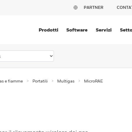
PARTNER
CONTA
Prodotti
Software
Servizi
Setto
gas e fiamme
Portatili
Multigas
MicroRAE