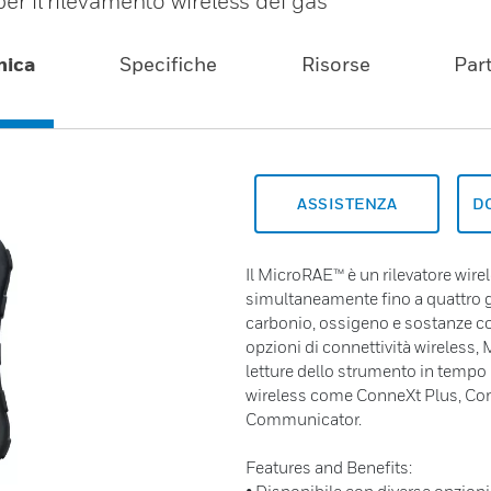
 per il rilevamento wireless dei gas
mica
Specifiche
Risorse
Par
ASSISTENZA
D
Il MicroRAE™ è un rilevatore wire
simultaneamente fino a quattro ga
carbonio, ossigeno e sostanze com
opzioni di connettività wireless, 
letture dello strumento in tempo r
wireless come ConneXt Plus, Con
Communicator.
Features and Benefits: