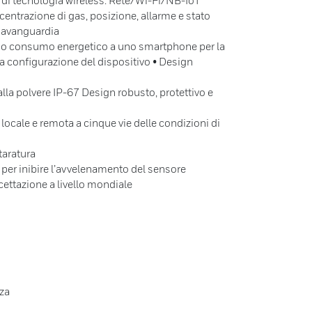
i di tecnologia wireless: Rete/Wi-Fi/NB-IoT
centrazione di gas, posizione, allarme e stato
l'avanguardia
so consumo energetico a uno smartphone per la
a configurazione del dispositivo • Design
alla polvere IP-67 Design robusto, protettivo e
 locale e remota a cinque vie delle condizioni di
taratura
e per inibire l’avvelenamento del sensore
ettazione a livello mondiale
nza