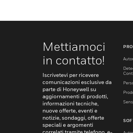
Mettiamoci
PRO
in contatto!
Auto
Dete
Cont
Iscrivetevi per ricevere
comunicazioni esclusive da
Pers
parte di Honeywell su
Produ
aggiornamenti di prodotti,
Sens
informazioni tecniche,
nuove offerte, eventi e
notizie, sondaggi, offerte
SOF
speciali e argomenti
correlati tramite telefono, e-
Auto