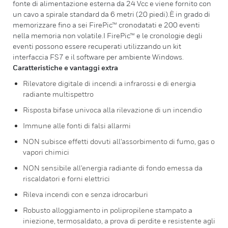
fonte di alimentazione esterna da 24 Vcc e viene fornito con
un cavo a spirale standard da 6 metri (20 piedi).È in grado di
memorizzare fino a sei FirePic™ cronodatati e 200 eventi
nella memoria non volatile.I FirePic™ e le cronologie degli
eventi possono essere recuperati utilizzando un kit
interfaccia FS7 e il software per ambiente Windows.
Caratteristiche e vantaggi extra
Rilevatore digitale di incendi a infrarossi e di energia
radiante multispettro
Risposta bifase univoca alla rilevazione di un incendio
Immune alle fonti di falsi allarmi
NON subisce effetti dovuti all'assorbimento di fumo, gas o
vapori chimici
NON sensibile all'energia radiante di fondo emessa da
riscaldatori e forni elettrici
Rileva incendi con e senza idrocarburi
Robusto alloggiamento in polipropilene stampato a
iniezione, termosaldato, a prova di perdite e resistente agli