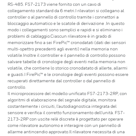
RS-485. FS7-2173 viene fornito con un cavo di
collegamento standard da 6 metri.I rilevatori si collegano al
controller o al pannello di controllo tramite i connettori a
bloccaggio automatico e le scatole di derivazione .In questo
modo i collegamenti sono semplici e rapidi e si eliminano i
problemi di cablaggio.Ciascun rilevatore è in grado di
memorizzare fino a sei FirePic™ cronodatati (dati dei sensori
multi-spettro precedenti agli eventi) nella memoria non
volatile.Inoltre il controller e il pannello di controllo possono
salvare tabelle di cronologie degli eventi nella memoria non
volatile, che contiene lo storico cronodatato di allerte, allarmi
e guasti.I FirePic™ e le cronologie degli eventi possono essere
recuperati direttamente dal controller o dal pannello di
controllo.
Il microprocessore del modello unificato FS7-2173-2RP, con
algoritmi di elaborazione del segnale digitale, monitora
costantemente i circuiti, l'autodiagnostica integrata del
sensore e verifica il corretto funzionamento dell'unità. FS7-
2173-2RP con uscite relè discrete è progettato per operare
come rilevatore autonomo e interagire con un pannello di
allarme antincendio approvato.Il rilevatore necessita di una