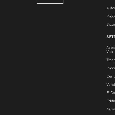
Auto
Produ
Sicu
SET
Assis
Vita
Trasp
Prod
Centr
Vendi
E-C
Edifi
Aero