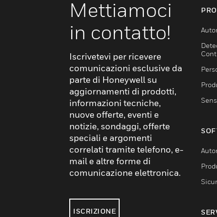
Mettiamoci
PRO
in contatto!
Auto
Dete
Cont
Iscrivetevi per ricevere
comunicazioni esclusive da
Pers
parte di Honeywell su
Produ
aggiornamenti di prodotti,
Sens
informazioni tecniche,
nuove offerte, eventi e
notizie, sondaggi, offerte
SOF
speciali e argomenti
correlati tramite telefono, e-
Auto
mail e altre forme di
Produ
comunicazione elettronica.
Sicu
ISCRIZIONE
SER