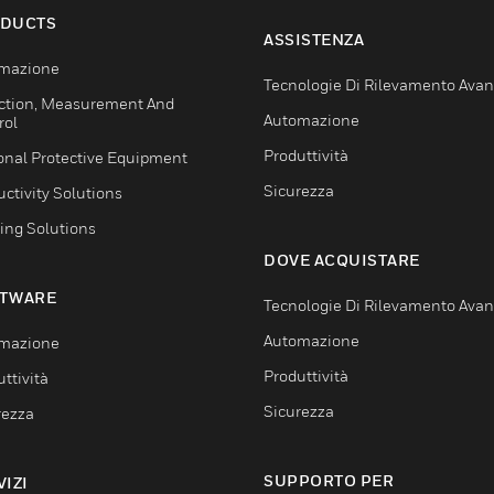
DUCTS
ASSISTENZA
mazione
Tecnologie Di Rilevamento Ava
ction, Measurement And
Automazione
rol
Produttività
onal Protective Equipment
Sicurezza
ctivity Solutions
ing Solutions
DOVE ACQUISTARE
TWARE
Tecnologie Di Rilevamento Ava
Automazione
mazione
Produttività
ttività
Sicurezza
rezza
SUPPORTO PER
VIZI