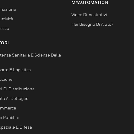
MYAUTOMATION
mazione
Video Dimostrativi
ttività
Hai Bisogno Di Aiuto?
rezza
TORI
tenza Sanitaria E Scienze Della
orto E Logistica
uzione
i Di Distribuzione
ta Al Dettaglio
ommerce
ci Pubblici
spaziale E Difesa