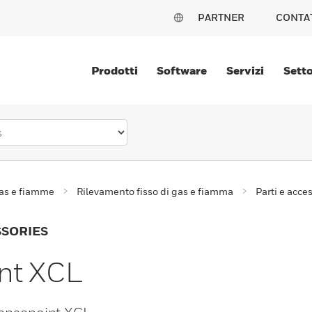
PARTNER
CONTA
Prodotti
Software
Servizi
Setto
gas e fiamme
Rilevamento fisso di gas e fiamma
Parti e acces
SSORIES
nt XCL