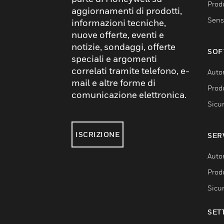
Produ
aggiornamenti di prodotti,
Sens
informazioni tecniche,
nuove offerte, eventi e
notizie, sondaggi, offerte
SOF
speciali e argomenti
correlati tramite telefono, e-
Auto
mail e altre forme di
Produ
comunicazione elettronica.
Sicu
ISCRIZIONE
SER
Auto
Produ
Sicu
SET