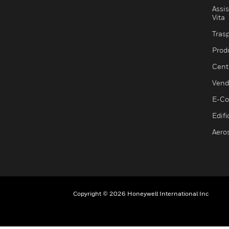
Assis
Vita
Trasp
Prod
Centr
Vendi
E-C
Edifi
Aero
Copyright © 2026 Honeywell International Inc