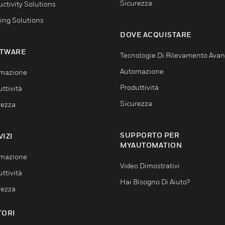
Sicurezza
ctivity Solutions
ing Solutions
DOVE ACQUISTARE
TWARE
Tecnologie Di Rilevamento Ava
Automazione
mazione
Produttività
ttività
Sicurezza
rezza
SUPPORTO PER
VIZI
MYAUTOMATION
mazione
Video Dimostrativi
ttività
Hai Bisogno Di Aiuto?
rezza
TORI