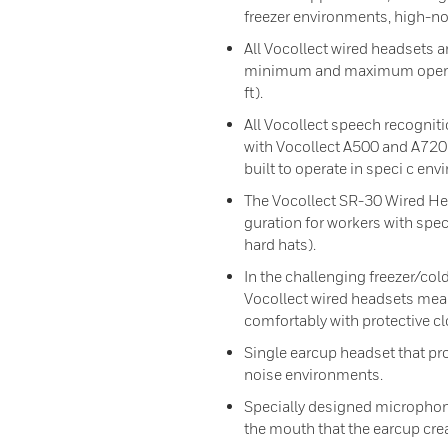
freezer environments, high-no
All Vocollect wired headsets ar
minimum and maximum operati
ft).
All Vocollect speech recognit
with Vocollect A500 and A720 
built to operate in speci c en
The Vocollect SR-30 Wired Hea
guration for workers with spec
hard hats).
In the challenging freezer/col
Vocollect wired headsets mea
comfortably with protective cl
Single earcup headset that pro
noise environments.
Specially designed microphon
the mouth that the earcup cre