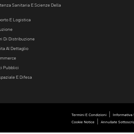
tenza Sanitaria E Scienze Della
orto E Logistica
uzione
i Di Distribuzione
ta Al Dettaglio
ommerce
ci Pubblici
spaziale E Difesa
Termini E Condizioni
Informativa 
Cookie Notice
Annullate Sottoscri