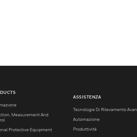
DUCTS
ASSISTENZA
mazione
Tecnologie Di Rilevamento Ava
ction, Measurement And
Automazione
rol
Produttività
onal Protective Equipment