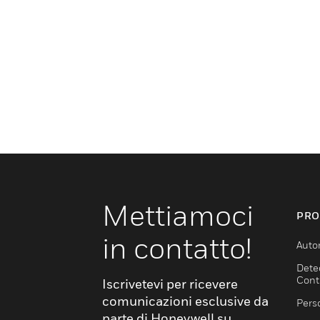
Mettiamoci
PRO
in contatto!
Auto
Dete
Cont
Iscrivetevi per ricevere
comunicazioni esclusive da
Pers
parte di Honeywell su