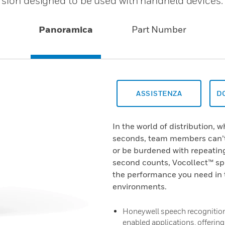
rsion designed to be used with handheld devices.
Panoramica
Part Number
ASSISTENZA
D
In the world of distribution,
seconds, team members can’t 
or be burdened with repeating
second counts, Vocollect™ sp
the performance you need in 
environments.
Honeywell speech recognition 
enabled applications, offerin