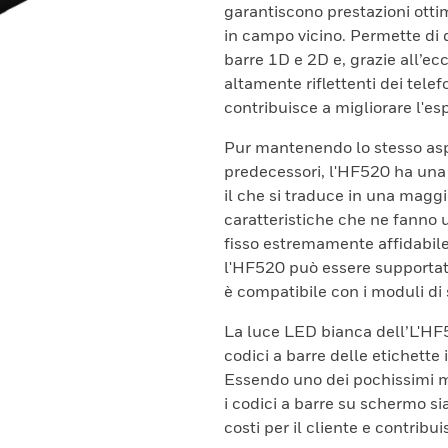
garantiscono prestazioni ottim
in campo vicino. Permette di d
barre 1D e 2D e, grazie all’ec
altamente riflettenti dei telef
contribuisce a migliorare l'es
Pur mantenendo lo stesso aspe
predecessori, l'HF520 ha una 
il che si traduce in una maggior
caratteristiche che ne fanno
fisso estremamente affidabil
l'HF520 può essere supportat
è compatibile con i moduli di 
La luce LED bianca dell’L'HF52
codici a barre delle etichette
Essendo uno dei pochissimi mo
i codici a barre su schermo sia
costi per il cliente e contribu