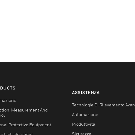
DUCTS
ASSISTENZA
mazione
Tecnologie Di Rilevamento Ava
ction, Measurement And
Automazione
rol
Produttività
onal Protective Equipment
Sicurezza
ctivity Solutions