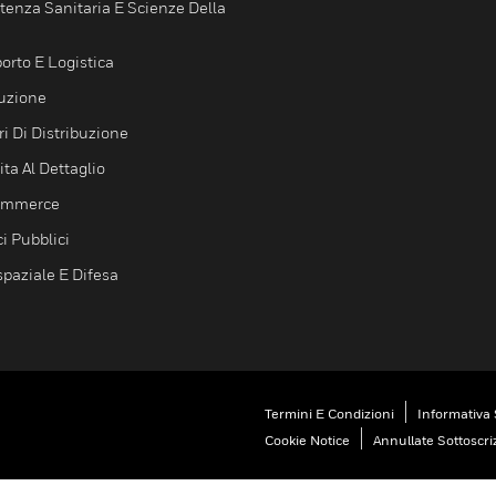
tenza Sanitaria E Scienze Della
orto E Logistica
uzione
i Di Distribuzione
ta Al Dettaglio
ommerce
ci Pubblici
spaziale E Difesa
Termini E Condizioni
Informativa 
Cookie Notice
Annullate Sottoscri