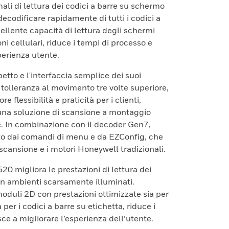
ali di lettura dei codici a barre su schermo
ecodificare rapidamente di tutti i codici a
cellente capacità di lettura degli schermi
oni cellulari, riduce i tempi di processo e
perienza utente.
tto e l'interfaccia semplice dei suoi
tolleranza al movimento tre volte superiore,
e flessibilità e praticità per i clienti,
 una soluzione di scansione a montaggio
e. In combinazione con il decoder Gen7,
o dai comandi di menu e da EZConfig, che
scansione e i motori Honeywell tradizionali.
0 migliora le prestazioni di lettura dei
 in ambienti scarsamente illuminati.
duli 2D con prestazioni ottimizzate sia per
 per i codici a barre su etichetta, riduce i
isce a migliorare l’esperienza dell’utente.