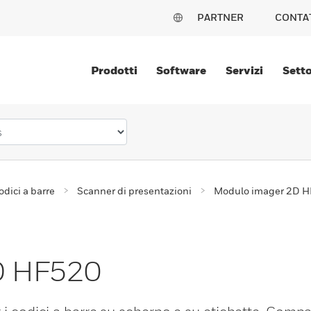
PARTNER
CONTA
Prodotti
Software
Servizi
Setto
odici a barre
Scanner di presentazioni
Modulo imager 2D 
D HF520