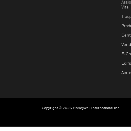
Assis
Vita
Trasp
Prod
Centr
Vendi
E-C
Edifi
Aero
Copyright © 2026 Honeywell International Inc