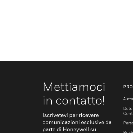
Mettiamoci
PRO
in contatto!
Auto
Dete
Cont
Iscrivetevi per ricevere
comunicazioni esclusive da
Pers
parte di Honeywell su
Produ