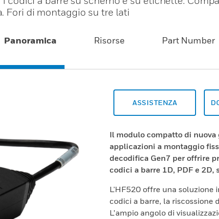
r i codici a barre su scherno e su etichette. Comp
 Fori di montaggio su tre lati
Panoramica
Risorse
Part Number
ASSISTENZA
D
Il modulo compatto di nuova
applicazioni a montaggio fiss
decodifica Gen7 per offrire pr
codici a barre 1D, PDF e 2D, s
L'HF520 offre una soluzione i
codici a barre, la riscossione 
L’ampio angolo di visualizzazi