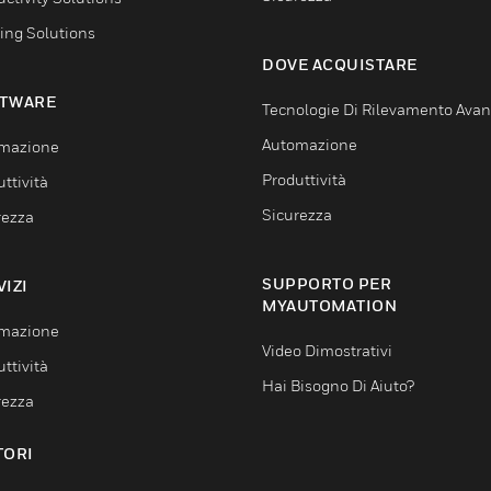
ing Solutions
DOVE ACQUISTARE
TWARE
Tecnologie Di Rilevamento Ava
Automazione
mazione
Produttività
ttività
Sicurezza
rezza
SUPPORTO PER
VIZI
MYAUTOMATION
mazione
Video Dimostrativi
ttività
Hai Bisogno Di Aiuto?
rezza
TORI