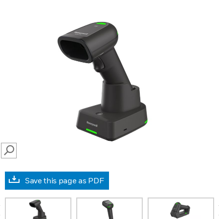
SEARCH
Save this page as PDF
prev