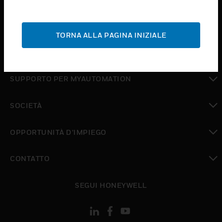
toggle view
ASSISTENZA
TORNA ALLA PAGINA INIZIALE
toggle view
DOVE ACQUISTARE
toggle view
SUPPORTO PER MYAUTOMATION
toggle view
SOCIETÀ
toggle view
OPPORTUNITÀ D’IMPIEGO
toggle view
CONTATTO
toggle view
SEGUI HONEYWELL