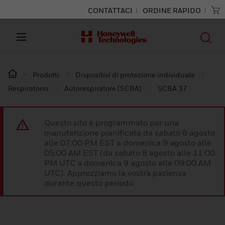
CONTATTACI
ORDINE RAPIDO
Prodotti
Dispositivi di protezione individuale
Respiratorio
Autorespiratore (SCBA)
SCBA 37
Questo sito è programmato per una
manutenzione pianificata da sabato 8 agosto
alle 07:00 PM EST a domenica 9 agosto alle
05:00 AM EST (da sabato 8 agosto alle 11:00
PM UTC a domenica 9 agosto alle 09:00 AM
UTC). Apprezziamo la vostra pazienza
durante questo periodo.