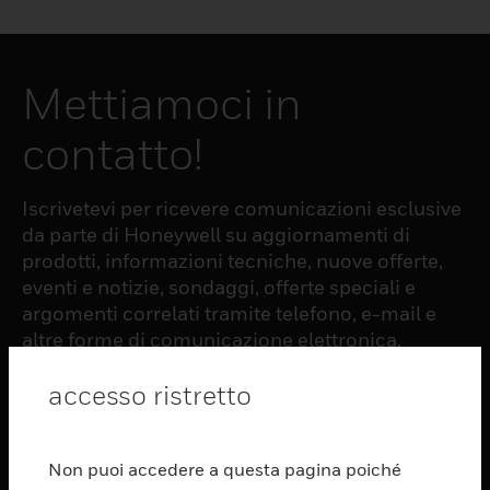
Mettiamoci in
contatto!
Iscrivetevi per ricevere comunicazioni esclusive
da parte di Honeywell su aggiornamenti di
prodotti, informazioni tecniche, nuove offerte,
eventi e notizie, sondaggi, offerte speciali e
argomenti correlati tramite telefono, e-mail e
altre forme di comunicazione elettronica.
accesso ristretto
ISCRIZIONE
Non puoi accedere a questa pagina poiché
PRODUCTS