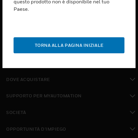
questo prodotto non è disponibile nel tuo
toggle view
Paese.
SOFTWARE
toggle view
SERVIZI
toggle view
TORNA ALLA PAGINA INIZIALE
SETTORI
toggle view
ASSISTENZA
toggle view
DOVE ACQUISTARE
toggle view
SUPPORTO PER MYAUTOMATION
toggle view
SOCIETÀ
toggle view
OPPORTUNITÀ D’IMPIEGO