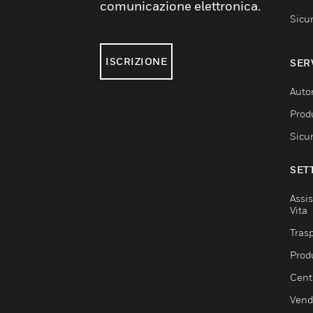
comunicazione elettronica.
Sicu
ISCRIZIONE
SER
Auto
Produ
Sicu
SET
Assis
Vita
Trasp
Prod
Centr
Vendi