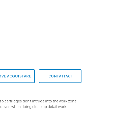
OVE ACQUISTARE
CONTATTACI
 cartridges don’t intrude into the work zone:
e: even when doing close up detail work.