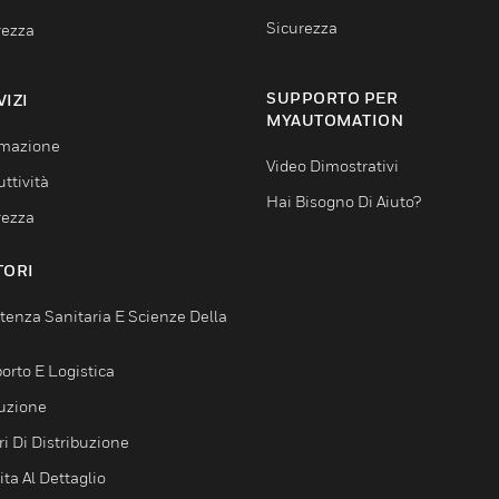
Sicurezza
rezza
SUPPORTO PER
VIZI
MYAUTOMATION
mazione
Video Dimostrativi
ttività
Hai Bisogno Di Aiuto?
rezza
TORI
tenza Sanitaria E Scienze Della
orto E Logistica
uzione
i Di Distribuzione
ta Al Dettaglio