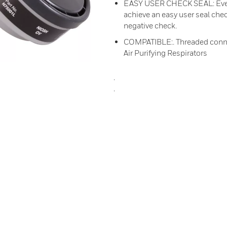
EASY USER CHECK SEAL: Even w
achieve an easy user seal chec
negative check.
COMPATIBLE:. Threaded connec
Air Purifying Respirators
.
.