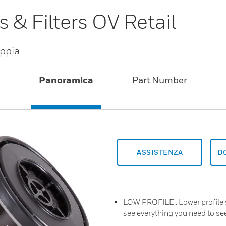
 & Filters OV Retail
oppia
Panoramica
Part Number
ASSISTENZA
D
LOW PROFILE:. Lower proﬁle so
see everything you need to se