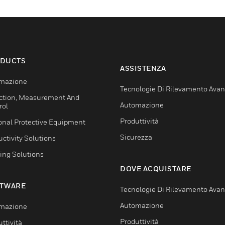
DUCTS
ASSISTENZA
mazione
Tecnologie Di Rilevamento Ava
ction, Measurement And
Automazione
rol
Produttività
onal Protective Equipment
Sicurezza
ctivity Solutions
ing Solutions
DOVE ACQUISTARE
TWARE
Tecnologie Di Rilevamento Ava
Automazione
mazione
Produttività
ttività