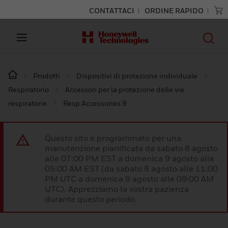
CONTATTACI
ORDINE RAPIDO
Prodotti
Dispositivi di protezione individuale
Respiratorio
Accessori per la protezione delle vie
respiratorie
Resp Accessories 9
Questo sito è programmato per una
manutenzione pianificata da sabato 8 agosto
alle 07:00 PM EST a domenica 9 agosto alle
05:00 AM EST (da sabato 8 agosto alle 11:00
PM UTC a domenica 9 agosto alle 09:00 AM
UTC). Apprezziamo la vostra pazienza
durante questo periodo.