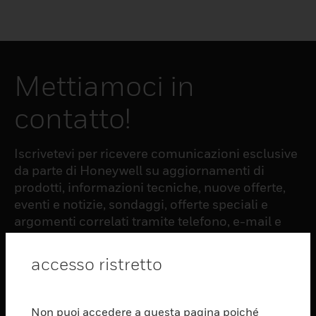
Mettiamoci in
contatto!
Iscrivetevi per ricevere comunicazioni esclusive
da parte di Honeywell su aggiornamenti di
prodotti, informazioni tecniche, nuove offerte,
eventi e notizie, sondaggi, offerte speciali e
argomenti correlati tramite telefono, e-mail e
altre forme di comunicazione elettronica.
accesso ristretto
ISCRIZIONE
Non puoi accedere a questa pagina poiché