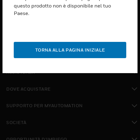
PRODUCTS
questo prodotto non è disponibile nel tuo
Paese.
toggle view
SOFTWARE
toggle view
SERVIZI
TORNA ALLA PAGINA INIZIALE
toggle view
SETTORI
toggle view
ASSISTENZA
toggle view
DOVE ACQUISTARE
toggle view
SUPPORTO PER MYAUTOMATION
toggle view
SOCIETÀ
toggle view
OPPORTUNITÀ D’IMPIEGO