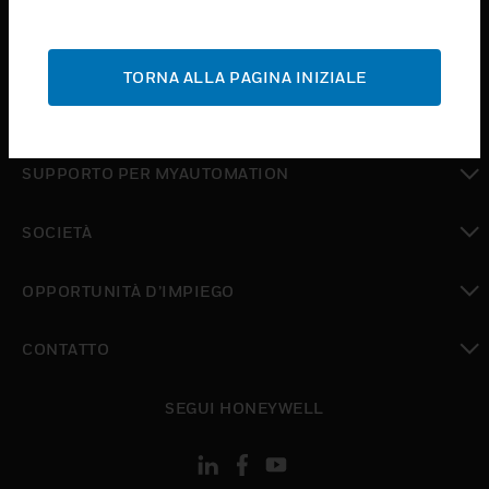
toggle view
ASSISTENZA
TORNA ALLA PAGINA INIZIALE
toggle view
DOVE ACQUISTARE
toggle view
SUPPORTO PER MYAUTOMATION
toggle view
SOCIETÀ
toggle view
OPPORTUNITÀ D’IMPIEGO
toggle view
CONTATTO
toggle view
SEGUI HONEYWELL