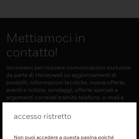
Mettiamoci in
contatto!
Iscrivetevi per ricevere comunicazioni esclusive
da parte di Honeywell su aggiornamenti di
prodotti, informazioni tecniche, nuove offerte,
eventi e notizie, sondaggi, offerte speciali e
argomenti correlati tramite telefono, e-mail e
altre forme di comunicazione elettronica.
accesso ristretto
ISCRIZIONE
Non puoi accedere a questa pagina poiché