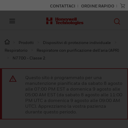
CONTATTACI
ORDINE RAPIDO
Prodotti
Dispositivi di protezione individuale
Respiratorio
Respiratore con purificazione dell'aria (APR)
N7700 - Classe 2
Questo sito è programmato per una
manutenzione pianificata da sabato 8 agosto
alle 07:00 PM EST a domenica 9 agosto alle
05:00 AM EST (da sabato 8 agosto alle 11:00
PM UTC a domenica 9 agosto alle 09:00 AM
UTC). Apprezziamo la vostra pazienza
durante questo periodo.