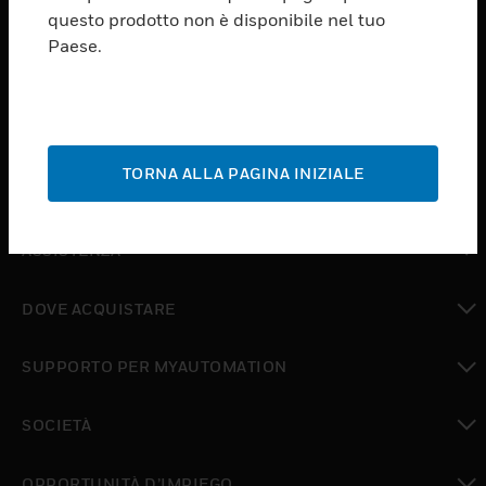
PRODUCTS
questo prodotto non è disponibile nel tuo
Paese.
toggle view
SOFTWARE
toggle view
SERVIZI
TORNA ALLA PAGINA INIZIALE
toggle view
SETTORI
toggle view
ASSISTENZA
toggle view
DOVE ACQUISTARE
toggle view
SUPPORTO PER MYAUTOMATION
toggle view
SOCIETÀ
toggle view
OPPORTUNITÀ D’IMPIEGO