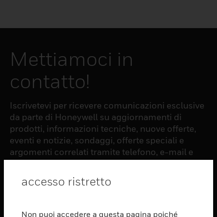
Mettiamoci in
contatto!
Iscrivetevi per ricevere comunicazioni esclusive
da parte di Honeywell su aggiornamenti di
prodotti, informazioni tecniche, nuove offerte,
eventi e notizie, sondaggi, offerte speciali e
argomenti correlati tramite telefono, e-mail e
altre forme di comunicazione elettronica.
accesso ristretto
ISCRIZIONE
Non puoi accedere a questa pagina poiché