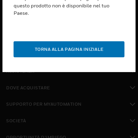
PRODUCTS
questo prodotto non è disponibile nel tuo
Paese.
toggle view
SOFTWARE
toggle view
SERVIZI
TORNA ALLA PAGINA INIZIALE
toggle view
SETTORI
toggle view
ASSISTENZA
toggle view
DOVE ACQUISTARE
toggle view
SUPPORTO PER MYAUTOMATION
toggle view
SOCIETÀ
toggle view
OPPORTUNITÀ D’IMPIEGO