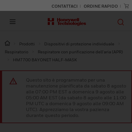
CONTATTACI
ORDINE RAPIDO
Prodotti
Dispositivi di protezione individuale
Respiratorio
Respiratore con purificazione dell'aria (APR)
HM7700 BAYONET HALF-MASK
Questo sito è programmato per una
manutenzione pianificata da sabato 8 agosto
alle 07:00 PM EST a domenica 9 agosto alle
05:00 AM EST (da sabato 8 agosto alle 11:00
PM UTC a domenica 9 agosto alle 09:00 AM
UTC). Apprezziamo la vostra pazienza
durante questo periodo.