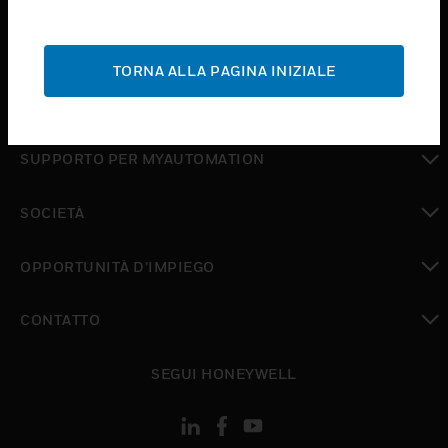
toggle view
ASSISTENZA
TORNA ALLA PAGINA INIZIALE
toggle view
DOVE ACQUISTARE
toggle view
SUPPORTO PER MYAUTOMATION
toggle view
SOCIETÀ
toggle view
OPPORTUNITÀ D’IMPIEGO
toggle view
CONTATTO
toggle view
SEGUI HONEYWELL