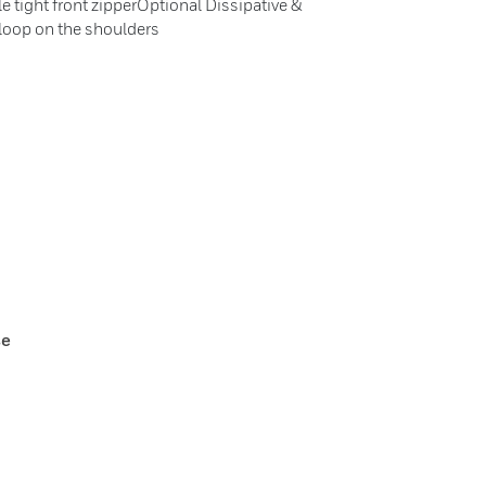
e tight front zipperOptional Dissipative &
loop on the shoulders
se