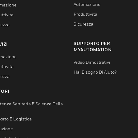
Automazione
mazione
Produttività
ttività
Sicurezza
rezza
SUPPORTO PER
VIZI
MYAUTOMATION
mazione
Video Dimostrativi
ttività
Hai Bisogno Di Aiuto?
rezza
TORI
tenza Sanitaria E Scienze Della
orto E Logistica
uzione