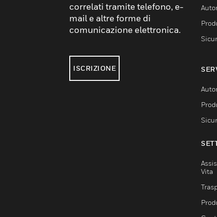
correlati tramite telefono, e-
Auto
mail e altre forme di
Produ
comunicazione elettronica.
Sicu
ISCRIZIONE
SER
Auto
Produ
Sicu
SET
Assis
Vita
Trasp
Prod