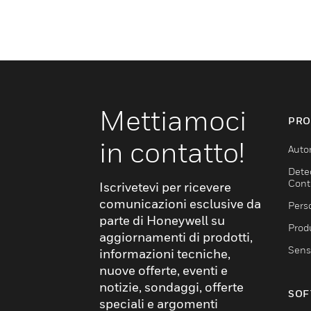
Mettiamoci
PRO
in contatto!
Auto
Dete
Cont
Iscrivetevi per ricevere
comunicazioni esclusive da
Pers
parte di Honeywell su
Produ
aggiornamenti di prodotti,
Sens
informazioni tecniche,
nuove offerte, eventi e
notizie, sondaggi, offerte
SOF
speciali e argomenti