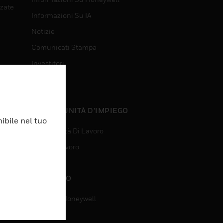
nzate
Informazioni Su IA
Notizie
Comunicati Stampa
Investitori
Eventi
nzate
OPPORTUNITÀ D’IMPIEGO
ibile nel tuo
Opportunità Di Lavoro
Ricerca Lavoro
CONTATTO
Contatta Honeywell
Assistenza