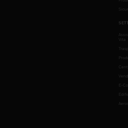
Sicu
SET
Assis
Vita
Trasp
Prod
Centr
Vendi
E-C
Edifi
Aero