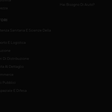
Hai Bisogno Di Aiuto?
rezza
TORI
tenza Sanitaria E Scienze Della
orto E Logistica
uzione
i Di Distribuzione
ta Al Dettaglio
ommerce
ci Pubblici
spaziale E Difesa