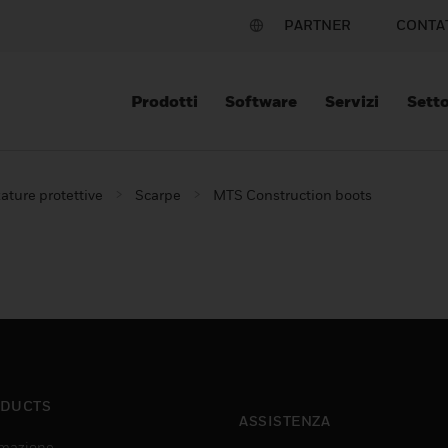
PARTNER
CONTA
Prodotti
Software
Servizi
Setto
ature protettive
Scarpe
MTS Construction boots
DUCTS
ASSISTENZA
mazione