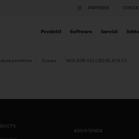
PARTNER
CONTA
Prodotti
Software
Servizi
Setto
ature protettive
Scarpe
MOLIERE VELCRO BLACK S3
DUCTS
ASSISTENZA
mazione