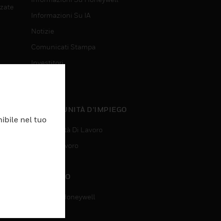
nzate
Informazioni Su IA
Notizie
Comunicati Stampa
Investitori
Eventi
nzate
OPPORTUNITÀ D’IMPIEGO
ibile nel tuo
Opportunità Di Lavoro
Ricerca Lavoro
CONTATTO
Contatta Honeywell
Assistenza