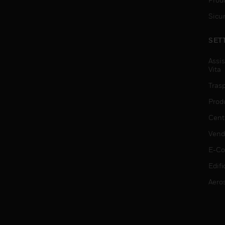
Sicu
SET
Assis
Vita
Trasp
Prod
Centr
Vendi
E-C
Edifi
Aero