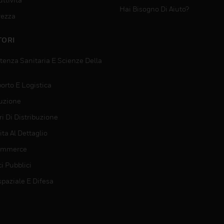
Hai Bisogno Di Aiuto?
rezza
TORI
tenza Sanitaria E Scienze Della
orto E Logistica
uzione
i Di Distribuzione
ta Al Dettaglio
ommerce
ci Pubblici
spaziale E Difesa