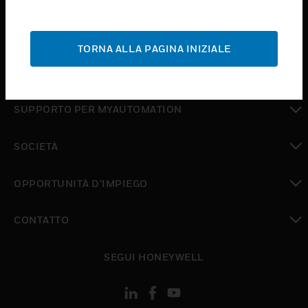
toggle view
ASSISTENZA
TORNA ALLA PAGINA INIZIALE
toggle view
DOVE ACQUISTARE
toggle view
SUPPORTO PER MYAUTOMATION
toggle view
SOCIETÀ
toggle view
OPPORTUNITÀ D’IMPIEGO
toggle view
CONTATTO
toggle view
SEGUI HONEYWELL