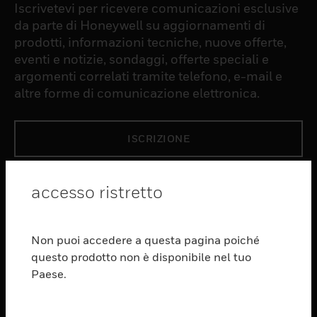
Iscrivetevi per ricevere comunicazioni esclusive
da parte di Honeywell su aggiornamenti di
prodotti, informazioni tecniche, nuove offerte,
eventi e notizie, sondaggi, offerte speciali e
argomenti correlati tramite telefono, e-mail e
altre forme di comunicazione elettronica.
ISCRIZIONE
PRODUCTS
accesso ristretto
toggle view
SOFTWARE
Non puoi accedere a questa pagina poiché
toggle view
questo prodotto non è disponibile nel tuo
SERVIZI
Paese.
toggle view
SETTORI