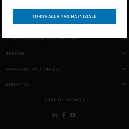
toggle view
ASSISTENZA
TORNA ALLA PAGINA INIZIALE
toggle view
DOVE ACQUISTARE
toggle view
SUPPORTO PER MYAUTOMATION
toggle view
SOCIETÀ
toggle view
OPPORTUNITÀ D’IMPIEGO
toggle view
CONTATTO
toggle view
SEGUI HONEYWELL