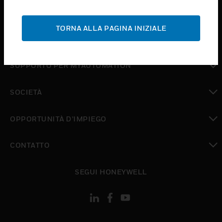
toggle view
ASSISTENZA
TORNA ALLA PAGINA INIZIALE
toggle view
DOVE ACQUISTARE
toggle view
SUPPORTO PER MYAUTOMATION
toggle view
SOCIETÀ
toggle view
OPPORTUNITÀ D’IMPIEGO
toggle view
CONTATTO
toggle view
SEGUI HONEYWELL