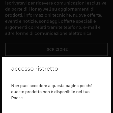
Iscrivetevi per ricevere comunicazioni esclusive
da parte di Honeywell su aggiornamenti di
prodotti, informazioni tecniche, nuove offerte,
eventi e notizie, sondaggi, offerte speciali e
argomenti correlati tramite telefono, e-mail e
altre forme di comunicazione elettronica.
ISCRIZIONE
PRODUCTS
accesso ristretto
toggle view
SOFTWARE
Non puoi accedere a questa pagina poiché
toggle view
questo prodotto non è disponibile nel tuo
SERVIZI
Paese.
toggle view
SETTORI