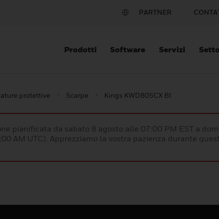
PARTNER
CONTA
Prodotti
Software
Servizi
Setto
ature protettive
Scarpe
Kings KWD805CX BI
e pianificata da sabato 8 agosto alle 07:00 PM EST a dom
:00 AM UTC). Apprezziamo la vostra pazienza durante quest