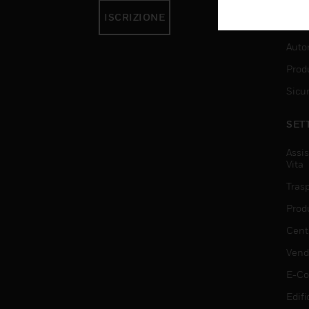
ISCRIZIONE
SER
Auto
Produ
Sicu
SET
Assis
Vita
Trasp
Prod
Centr
Vendi
E-C
Edifi