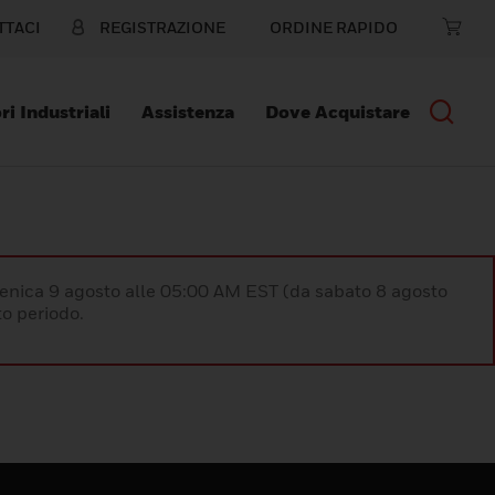
TTACI
REGISTRAZIONE
ORDINE RAPIDO
ri Industriali
Assistenza
Dove Acquistare
enica 9 agosto alle 05:00 AM EST (da sabato 8 agosto
o periodo.