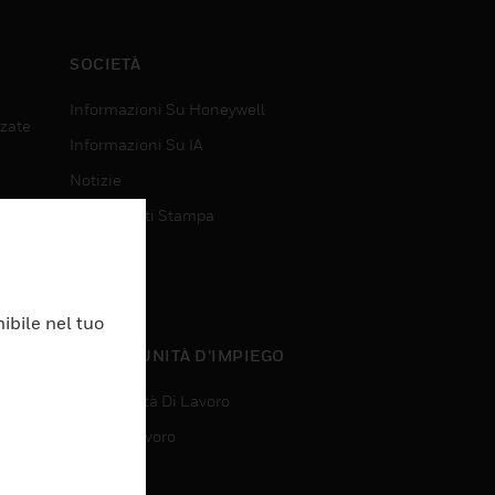
SOCIETÀ
Informazioni Su Honeywell
nzate
Informazioni Su IA
Notizie
Comunicati Stampa
Investitori
Eventi
ibile nel tuo
nzate
OPPORTUNITÀ D’IMPIEGO
Opportunità Di Lavoro
Ricerca Lavoro