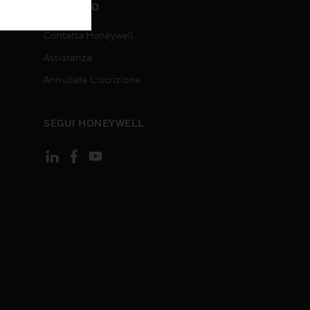
CONTATTO
Contatta Honeywell
Assistenza
Annullate L’iscrizione
SEGUI HONEYWELL