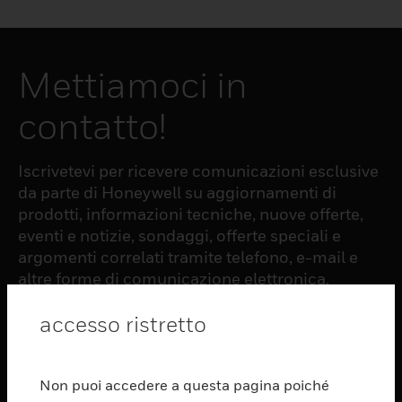
Mettiamoci in
contatto!
Iscrivetevi per ricevere comunicazioni esclusive
da parte di Honeywell su aggiornamenti di
prodotti, informazioni tecniche, nuove offerte,
eventi e notizie, sondaggi, offerte speciali e
argomenti correlati tramite telefono, e-mail e
altre forme di comunicazione elettronica.
accesso ristretto
ISCRIZIONE
Non puoi accedere a questa pagina poiché
PRODUCTS