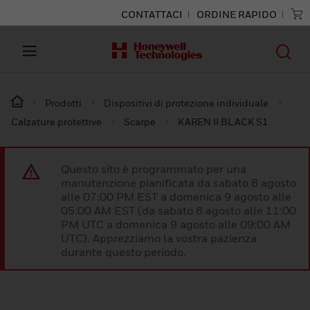
CONTATTACI
ORDINE RAPIDO
Prodotti
Dispositivi di protezione individuale
Calzature protettive
Scarpe
KAREN II BLACK S1
Questo sito è programmato per una
manutenzione pianificata da sabato 8 agosto
alle 07:00 PM EST a domenica 9 agosto alle
05:00 AM EST (da sabato 8 agosto alle 11:00
PM UTC a domenica 9 agosto alle 09:00 AM
UTC). Apprezziamo la vostra pazienza
durante questo periodo.