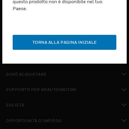
questo prodotto non è disponibile nel tuo
toggle view
Paese.
SOFTWARE
toggle view
SERVIZI
toggle view
TORNA ALLA PAGINA INIZIALE
SETTORI
toggle view
ASSISTENZA
toggle view
DOVE ACQUISTARE
toggle view
SUPPORTO PER MYAUTOMATION
toggle view
SOCIETÀ
toggle view
OPPORTUNITÀ D’IMPIEGO