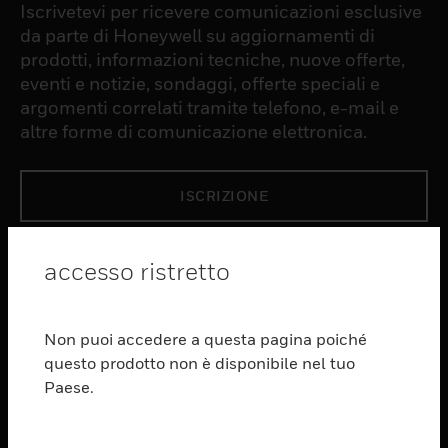
Iscrivetevi per ricevere comunicazioni esclusive
da parte di Honeywell su aggiornamenti di
prodotti, informazioni tecniche, nuove offerte,
eventi e notizie, sondaggi, offerte speciali e
argomenti correlati tramite telefono, e-mail e
altre forme di comunicazione elettronica.
ISCRIZIONE
PRODUCTS
accesso ristretto
toggle view
SOFTWARE
Non puoi accedere a questa pagina poiché
toggle view
questo prodotto non è disponibile nel tuo
SERVIZI
Paese.
toggle view
SETTORI