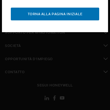
toggle view
ASSISTENZA
TORNA ALLA PAGINA INIZIALE
toggle view
DOVE ACQUISTARE
toggle view
SUPPORTO PER MYAUTOMATION
toggle view
SOCIETÀ
toggle view
OPPORTUNITÀ D’IMPIEGO
toggle view
CONTATTO
toggle view
SEGUI HONEYWELL