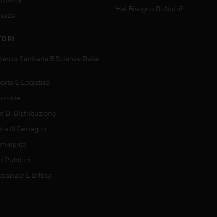
Hai Bisogno Di Aiuto?
rezza
TORI
tenza Sanitaria E Scienze Della
orto E Logistica
uzione
i Di Distribuzione
ta Al Dettaglio
ommerce
ci Pubblici
spaziale E Difesa