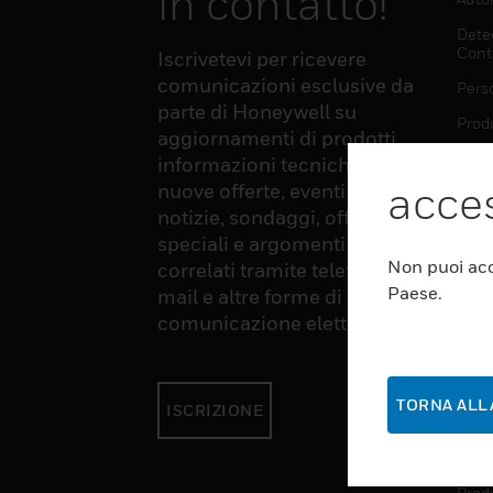
in contatto!
Dete
Cont
Iscrivetevi per ricevere
comunicazioni esclusive da
Pers
parte di Honeywell su
Produ
aggiornamenti di prodotti,
Sens
informazioni tecniche,
acces
nuove offerte, eventi e
notizie, sondaggi, offerte
SOF
speciali e argomenti
Non puoi acc
correlati tramite telefono, e-
Auto
Paese.
mail e altre forme di
Produ
comunicazione elettronica.
Sicu
TORNA ALLA
ISCRIZIONE
SER
Auto
Produ