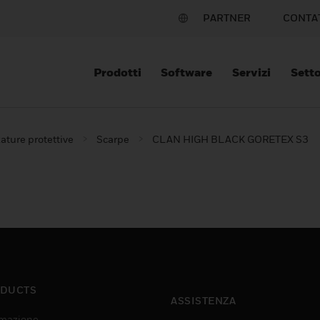
PARTNER
CONTA
Prodotti
Software
Servizi
Setto
ature protettive
Scarpe
CLAN HIGH BLACK GORETEX S3
DUCTS
ASSISTENZA
mazione