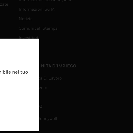
nzate
Informazioni Su IA
Notizie
Comunicati Stampa
Investitori
Eventi
nzate
OPPORTUNITÀ D’IMPIEGO
ibile nel tuo
Opportunità Di Lavoro
Ricerca Lavoro
CONTATTO
Contatta Honeywell
Assistenza