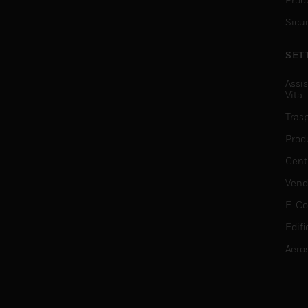
Sicu
SET
Assis
Vita
Trasp
Prod
Centr
Vendi
E-C
Edifi
Aero