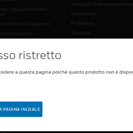
Tecnologie Di Rilevamento Ava
ction, Measurement And
Automazione
rol
Produttività
onal Protective Equipment
Sicurezza
ctivity Solutions
ing Solutions
so ristretto
DOVE ACQUISTARE
TWARE
Tecnologie Di Rilevamento Ava
edere a questa pagina poiché questo prodotto non è dispon
Automazione
mazione
Produttività
ttività
Sicurezza
rezza
 PAGINA INIZIALE
SUPPORTO PER
VIZI
MYAUTOMATION
mazione
Video Dimostrativi
ttività