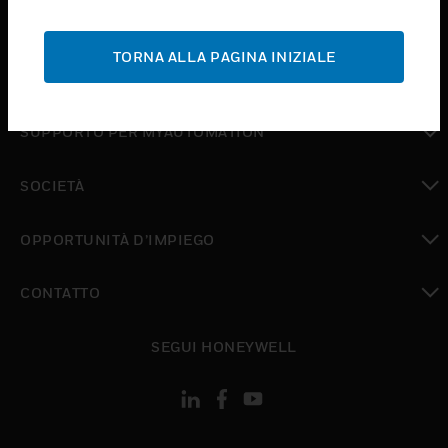
toggle view
ASSISTENZA
TORNA ALLA PAGINA INIZIALE
toggle view
DOVE ACQUISTARE
toggle view
SUPPORTO PER MYAUTOMATION
toggle view
SOCIETÀ
toggle view
OPPORTUNITÀ D’IMPIEGO
toggle view
CONTATTO
toggle view
SEGUI HONEYWELL