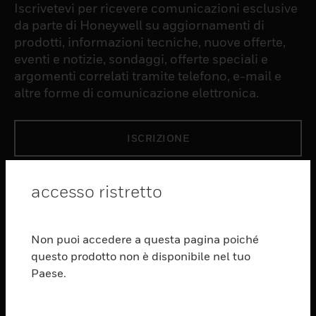
Iscrivetevi per ricevere comunicazioni esclusive
da parte di Honeywell su aggiornamenti di
prodotti, informazioni tecniche, nuove offerte,
eventi e notizie, sondaggi, offerte speciali e
argomenti correlati tramite telefono, e-mail e
altre forme di comunicazione elettronica.
ISCRIZIONE
PRODUCTS
accesso ristretto
toggle view
SOFTWARE
Non puoi accedere a questa pagina poiché
toggle view
questo prodotto non è disponibile nel tuo
SERVIZI
Paese.
toggle view
SETTORI