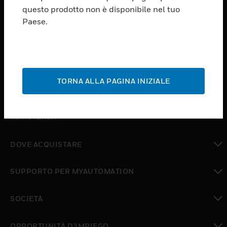
PRODUCTS
questo prodotto non è disponibile nel tuo
Paese.
toggle view
SOFTWARE
toggle view
SERVIZI
TORNA ALLA PAGINA INIZIALE
toggle view
SETTORI
toggle view
ASSISTENZA
toggle view
DOVE ACQUISTARE
toggle view
SUPPORTO PER MYAUTOMATION
toggle view
SOCIETÀ
toggle view
OPPORTUNITÀ D’IMPIEGO