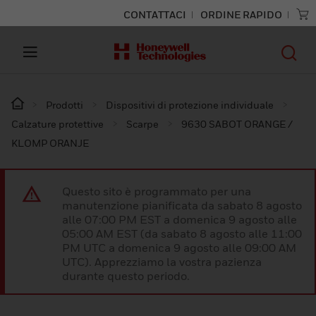
CONTATTACI
ORDINE RAPIDO
Prodotti
Dispositivi di protezione individuale
Calzature protettive
Scarpe
9630 SABOT ORANGE /
KLOMP ORANJE
Questo sito è programmato per una
manutenzione pianificata da sabato 8 agosto
alle 07:00 PM EST a domenica 9 agosto alle
05:00 AM EST (da sabato 8 agosto alle 11:00
PM UTC a domenica 9 agosto alle 09:00 AM
UTC). Apprezziamo la vostra pazienza
durante questo periodo.