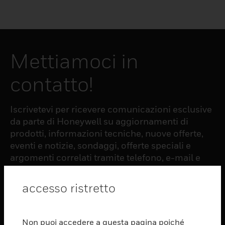
Mettiamoci in
contatto!
Iscrivetevi per ricevere comunicazioni esclusive
da parte di Honeywell su aggiornamenti di
prodotti, informazioni tecniche, nuove offerte,
eventi e notizie, sondaggi, offerte speciali e
argomenti correlati tramite telefono, e-mail e
altre forme di comunicazione elettronica.
accesso ristretto
ISCRIZIONE
Non puoi accedere a questa pagina poiché