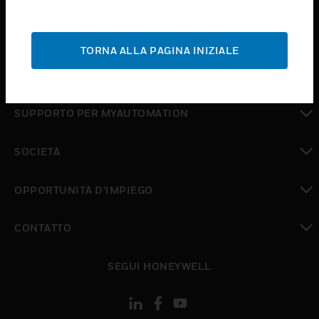
toggle view
ASSISTENZA
TORNA ALLA PAGINA INIZIALE
toggle view
DOVE ACQUISTARE
toggle view
SUPPORTO PER MYAUTOMATION
toggle view
SOCIETÀ
toggle view
OPPORTUNITÀ D’IMPIEGO
toggle view
CONTATTO
toggle view
SEGUI HONEYWELL