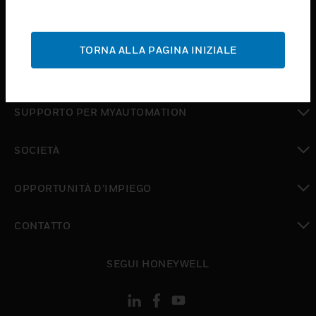
toggle view
ASSISTENZA
TORNA ALLA PAGINA INIZIALE
toggle view
DOVE ACQUISTARE
toggle view
SUPPORTO PER MYAUTOMATION
toggle view
SOCIETÀ
toggle view
OPPORTUNITÀ D’IMPIEGO
toggle view
CONTATTO
toggle view
SEGUI HONEYWELL