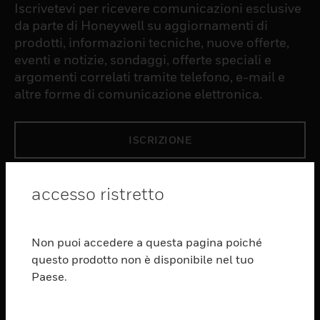
Iscrivetevi per ricevere comunicazioni esclusive
da parte di Honeywell su aggiornamenti di
prodotti, informazioni tecniche, nuove offerte,
eventi e notizie, sondaggi, offerte speciali e
argomenti correlati tramite telefono, e-mail e
altre forme di comunicazione elettronica.
ISCRIZIONE
PRODUCTS
accesso ristretto
toggle view
SOFTWARE
Non puoi accedere a questa pagina poiché
toggle view
questo prodotto non è disponibile nel tuo
SERVIZI
Paese.
toggle view
SETTORI