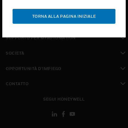
toggle view
ASSISTENZA
TORNA ALLA PAGINA INIZIALE
toggle view
DOVE ACQUISTARE
toggle view
SUPPORTO PER MYAUTOMATION
toggle view
SOCIETÀ
toggle view
OPPORTUNITÀ D’IMPIEGO
toggle view
CONTATTO
toggle view
SEGUI HONEYWELL