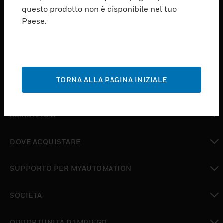
PRODUCTS
questo prodotto non è disponibile nel tuo
Paese.
toggle view
SOFTWARE
toggle view
SERVIZI
TORNA ALLA PAGINA INIZIALE
toggle view
SETTORI
toggle view
ASSISTENZA
toggle view
DOVE ACQUISTARE
toggle view
SUPPORTO PER MYAUTOMATION
toggle view
SOCIETÀ
toggle view
OPPORTUNITÀ D’IMPIEGO