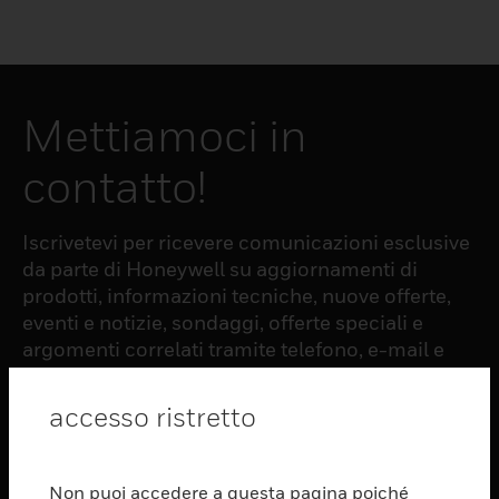
Mettiamoci in
contatto!
Iscrivetevi per ricevere comunicazioni esclusive
da parte di Honeywell su aggiornamenti di
prodotti, informazioni tecniche, nuove offerte,
eventi e notizie, sondaggi, offerte speciali e
argomenti correlati tramite telefono, e-mail e
altre forme di comunicazione elettronica.
accesso ristretto
ISCRIZIONE
Non puoi accedere a questa pagina poiché