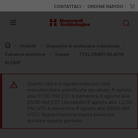
CONTATTACI
ORDINE RAPIDO
Prodotti
Dispositivi di protezione individuale
Calzature protettive
Scarpe
7331 ZWART/BLAUW
KLOMP
Questo sito è programmato per una
manutenzione pianificata da sabato 8 agosto
alle 07:00 PM EST a domenica 9 agosto alle
05:00 AM EST (da sabato 8 agosto alle 11:00
PM UTC a domenica 9 agosto alle 09:00 AM
UTC). Apprezziamo la vostra pazienza
durante questo periodo.