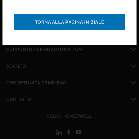
toggle view
ASSISTENZA
TORNA ALLA PAGINA INIZIALE
toggle view
DOVE ACQUISTARE
toggle view
SUPPORTO PER MYAUTOMATION
toggle view
SOCIETÀ
toggle view
OPPORTUNITÀ D’IMPIEGO
toggle view
CONTATTO
toggle view
SEGUI HONEYWELL