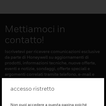
Mettiamoci in
contatto!
Iscrivetevi per ricevere comunicazioni esclusive
da parte di Honeywell su aggiornamenti di
prodotti, informazioni tecniche, nuove offerte,
eventi e notizie, sondaggi, offerte speciali e
argomenti correlati tramite telefono, e-mail e
altre forme di comunicazione elettronica.
accesso ristretto
ISCRIZIONE
Non puoi accedere a questa pagina poiché