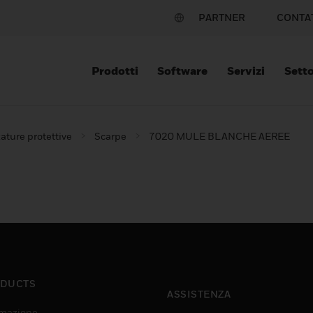
PARTNER
CONTA
Prodotti
Software
Servizi
Setto
ature protettive
Scarpe
7020 MULE BLANCHE AEREE
DUCTS
ASSISTENZA
mazione