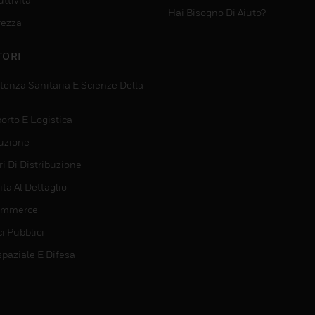
Hai Bisogno Di Aiuto?
rezza
TORI
tenza Sanitaria E Scienze Della
orto E Logistica
uzione
i Di Distribuzione
ta Al Dettaglio
ommerce
ci Pubblici
spaziale E Difesa