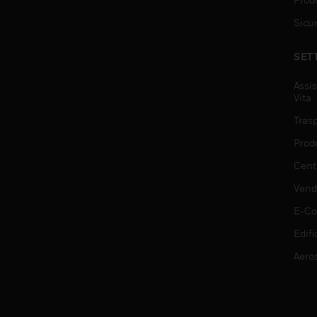
Sicu
SET
Assis
Vita
Trasp
Prod
Centr
Vendi
E-C
Edifi
Aero