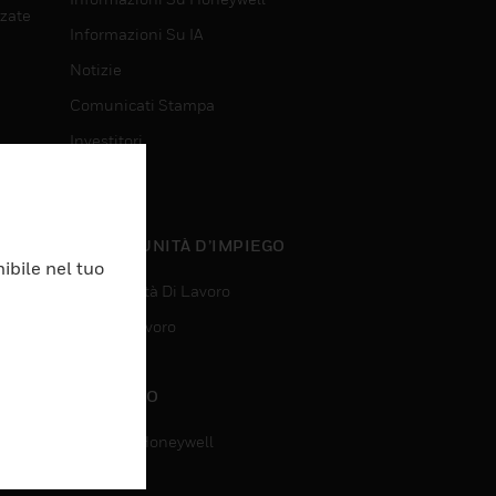
nzate
Informazioni Su IA
Notizie
Comunicati Stampa
Investitori
Eventi
nzate
OPPORTUNITÀ D’IMPIEGO
ibile nel tuo
Opportunità Di Lavoro
Ricerca Lavoro
CONTATTO
Contatta Honeywell
Assistenza