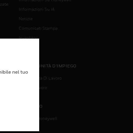
nzate
Informazioni Su IA
Notizie
Comunicati Stampa
Investitori
Eventi
nzate
OPPORTUNITÀ D’IMPIEGO
ibile nel tuo
Opportunità Di Lavoro
Ricerca Lavoro
CONTATTO
Contatta Honeywell
Assistenza