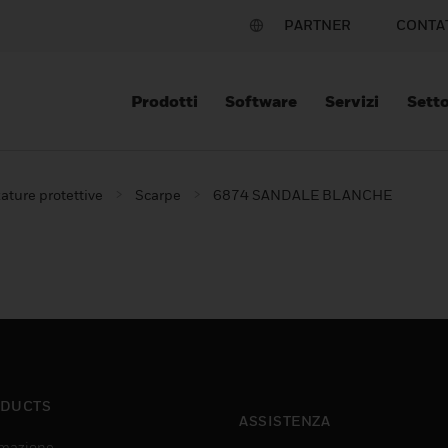
PARTNER
CONTA
Prodotti
Software
Servizi
Setto
ature protettive
Scarpe
6874 SANDALE BLANCHE
DUCTS
ASSISTENZA
mazione