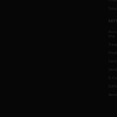
Sicu
SET
Assis
Vita
Trasp
Prod
Centr
Vendi
E-C
Edifi
Aero