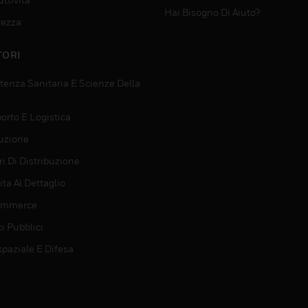
Hai Bisogno Di Aiuto?
rezza
TORI
tenza Sanitaria E Scienze Della
orto E Logistica
uzione
i Di Distribuzione
ta Al Dettaglio
ommerce
ci Pubblici
spaziale E Difesa