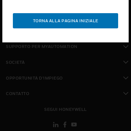
toggle view
ASSISTENZA
TORNA ALLA PAGINA INIZIALE
toggle view
DOVE ACQUISTARE
toggle view
SUPPORTO PER MYAUTOMATION
toggle view
SOCIETÀ
toggle view
OPPORTUNITÀ D’IMPIEGO
toggle view
CONTATTO
toggle view
SEGUI HONEYWELL