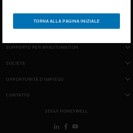
toggle view
ASSISTENZA
TORNA ALLA PAGINA INIZIALE
toggle view
DOVE ACQUISTARE
toggle view
SUPPORTO PER MYAUTOMATION
toggle view
SOCIETÀ
toggle view
OPPORTUNITÀ D’IMPIEGO
toggle view
CONTATTO
toggle view
SEGUI HONEYWELL