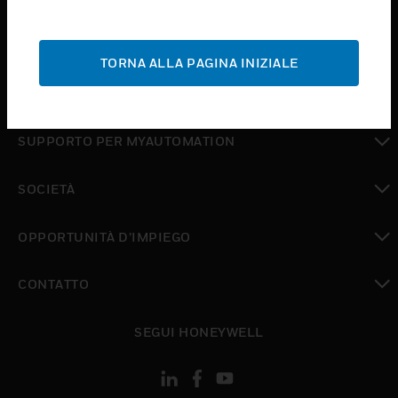
toggle view
ASSISTENZA
TORNA ALLA PAGINA INIZIALE
toggle view
DOVE ACQUISTARE
toggle view
SUPPORTO PER MYAUTOMATION
toggle view
SOCIETÀ
toggle view
OPPORTUNITÀ D’IMPIEGO
toggle view
CONTATTO
toggle view
SEGUI HONEYWELL