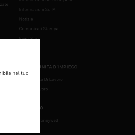
nzate
Informazioni Su IA
Notizie
Comunicati Stampa
Investitori
Eventi
nzate
OPPORTUNITÀ D’IMPIEGO
ibile nel tuo
Opportunità Di Lavoro
Ricerca Lavoro
CONTATTO
Contatta Honeywell
Assistenza