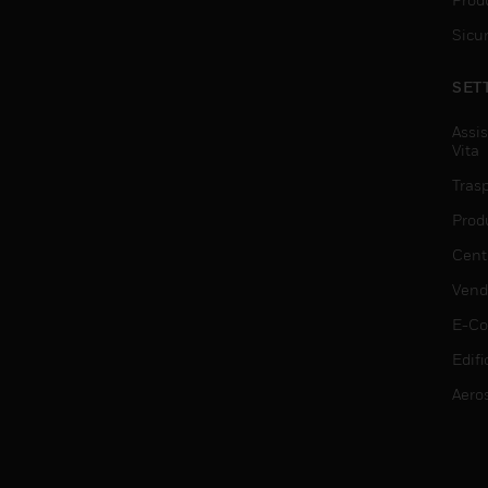
Sicu
SET
Assis
Vita
Trasp
Prod
Centr
Vendi
E-C
Edifi
Aero