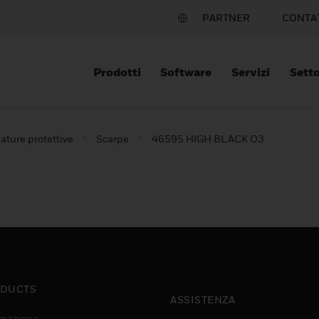
PARTNER
CONTA
Prodotti
Software
Servizi
Setto
ature protettive
Scarpe
46595 HIGH BLACK O3
DUCTS
ASSISTENZA
mazione