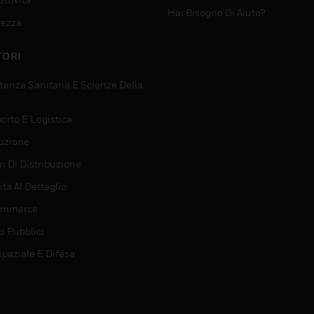
Hai Bisogno Di Aiuto?
rezza
TORI
tenza Sanitaria E Scienze Della
orto E Logistica
uzione
i Di Distribuzione
ta Al Dettaglio
ommerce
ci Pubblici
spaziale E Difesa