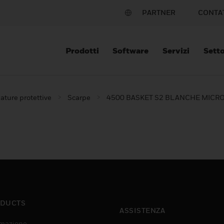
PARTNER
CONTA
Prodotti
Software
Servizi
Setto
ature protettive
Scarpe
4500 BASKET S2 BLANCHE MICR
DUCTS
ASSISTENZA
mazione