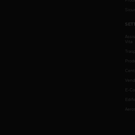
Sicu
SET
Assis
Vita
Trasp
Prod
Centr
Vendi
E-C
Edifi
Aero