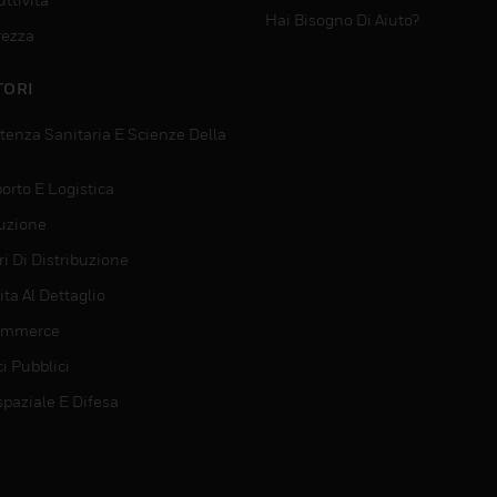
Hai Bisogno Di Aiuto?
rezza
TORI
tenza Sanitaria E Scienze Della
orto E Logistica
uzione
i Di Distribuzione
ta Al Dettaglio
ommerce
ci Pubblici
spaziale E Difesa