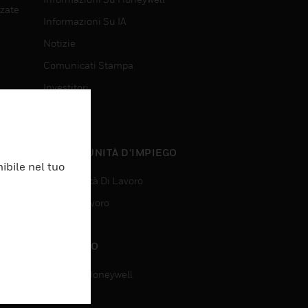
nzate
Informazioni Su IA
Notizie
Comunicati Stampa
Investitori
Eventi
nzate
OPPORTUNITÀ D’IMPIEGO
ibile nel tuo
Opportunità Di Lavoro
Ricerca Lavoro
CONTATTO
Contatta Honeywell
Assistenza