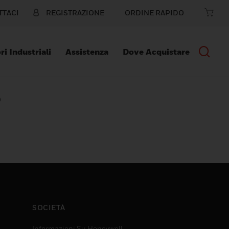
TTACI
REGISTRAZIONE
ORDINE RAPIDO
ri Industriali
Assistenza
Dove Acquistare
O
SOCIETÀ
Informazioni Su Honeywell