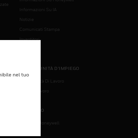
nzate
Informazioni Su IA
Notizie
Comunicati Stampa
Investitori
Eventi
nzate
OPPORTUNITÀ D’IMPIEGO
ibile nel tuo
Opportunità Di Lavoro
Ricerca Lavoro
CONTATTO
Contatta Honeywell
Assistenza