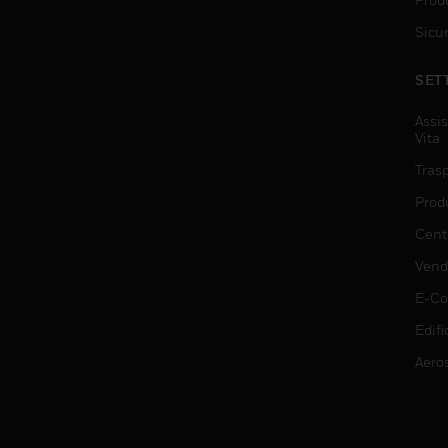
Sicu
SET
Assis
Vita
Trasp
Prod
Centr
Vendi
E-C
Edifi
Aero