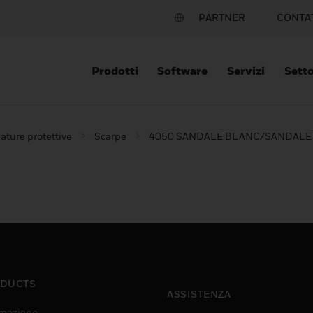
PARTNER
CONTA
Prodotti
Software
Servizi
Setto
ature protettive
Scarpe
4050 SANDALE BLANC/SANDALE 
DUCTS
ASSISTENZA
mazione