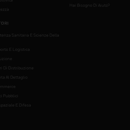
Hai Bisogno Di Aiuto?
rezza
TORI
tenza Sanitaria E Scienze Della
orto E Logistica
uzione
i Di Distribuzione
ta Al Dettaglio
ommerce
ci Pubblici
spaziale E Difesa