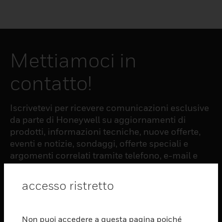
Mettiamoci in
contatto!
Iscrivetevi per ricevere comunicazioni esclusive
da parte di Honeywell su aggiornamenti di
prodotti, informazioni tecniche, nuove offerte,
eventi e notizie, sondaggi, offerte speciali e
argomenti correlati tramite telefono, e-mail e
altre forme di comunicazione elettronica.
accesso ristretto
ISCRIZIONE
Non puoi accedere a questa pagina poiché