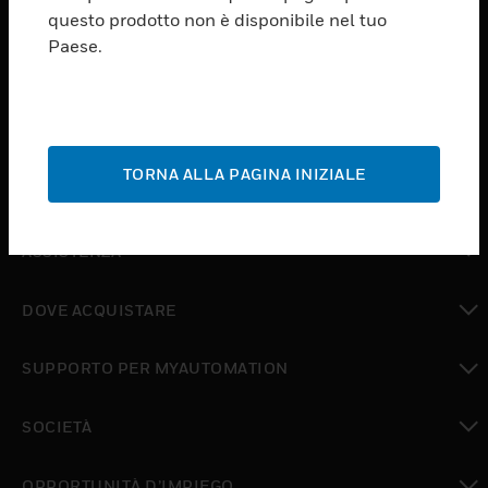
PRODUCTS
questo prodotto non è disponibile nel tuo
Paese.
toggle view
SOFTWARE
toggle view
SERVIZI
TORNA ALLA PAGINA INIZIALE
toggle view
SETTORI
toggle view
ASSISTENZA
toggle view
DOVE ACQUISTARE
toggle view
SUPPORTO PER MYAUTOMATION
toggle view
SOCIETÀ
toggle view
OPPORTUNITÀ D’IMPIEGO