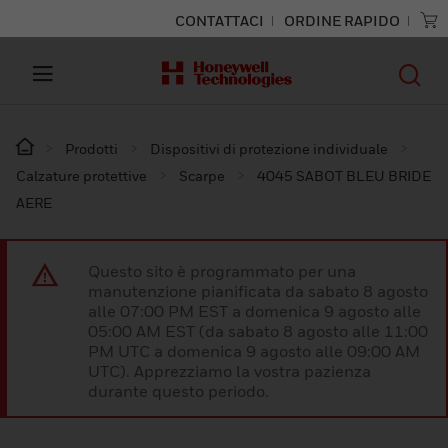
CONTATTACI
ORDINE RAPIDO
Prodotti
Dispositivi di protezione individuale
Calzature protettive
Scarpe
4045 SABOT BLEU BRIDE
AERE
Questo sito è programmato per una
manutenzione pianificata da sabato 8 agosto
alle 07:00 PM EST a domenica 9 agosto alle
05:00 AM EST (da sabato 8 agosto alle 11:00
PM UTC a domenica 9 agosto alle 09:00 AM
UTC). Apprezziamo la vostra pazienza
durante questo periodo.