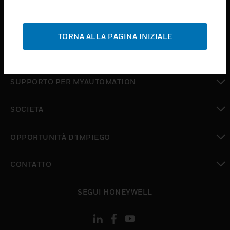
toggle view
ASSISTENZA
TORNA ALLA PAGINA INIZIALE
toggle view
DOVE ACQUISTARE
toggle view
SUPPORTO PER MYAUTOMATION
toggle view
SOCIETÀ
toggle view
OPPORTUNITÀ D’IMPIEGO
toggle view
CONTATTO
toggle view
SEGUI HONEYWELL