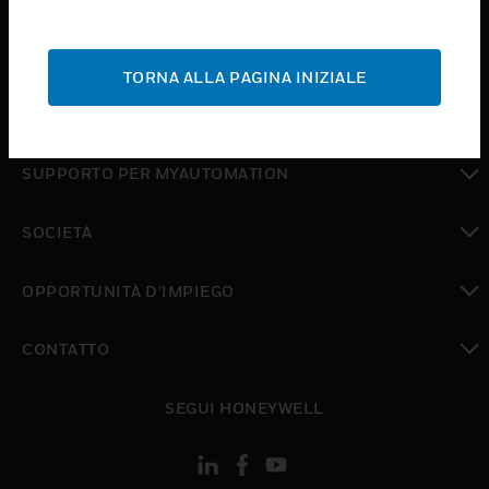
toggle view
ASSISTENZA
TORNA ALLA PAGINA INIZIALE
toggle view
DOVE ACQUISTARE
toggle view
SUPPORTO PER MYAUTOMATION
toggle view
SOCIETÀ
toggle view
OPPORTUNITÀ D’IMPIEGO
toggle view
CONTATTO
toggle view
SEGUI HONEYWELL