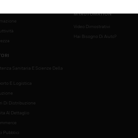
SUPPORTO PER
VIZI
MYAUTOMATION
mazione
Video Dimostrativi
ttività
Hai Bisogno Di Aiuto?
rezza
TORI
tenza Sanitaria E Scienze Della
orto E Logistica
uzione
i Di Distribuzione
ta Al Dettaglio
ommerce
ci Pubblici