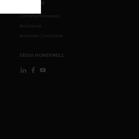
CONTATTO
Contatta Honeywell
Assistenza
Annullate L’iscrizione
SEGUI HONEYWELL