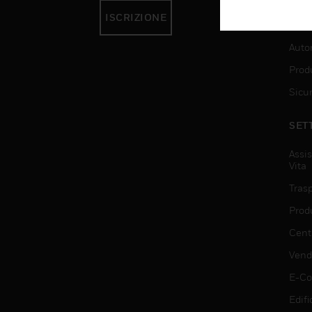
ISCRIZIONE
SER
Auto
Produ
Sicu
SET
Assis
Vita
Trasp
Prod
Centr
Vendi
E-C
Edifi