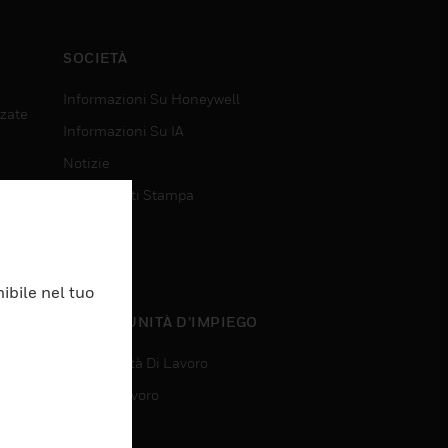
SOCIETÀ
Informazioni Su Honeywell
nzate
Informazioni Su IA
Notizie
Comunicati Stampa
Investitori
Eventi
ibile nel tuo
nzate
OPPORTUNITÀ D’IMPIEGO
Opportunità Di Lavoro
Ricerca Lavoro