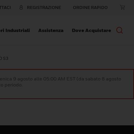
TTACI
REGISTRAZIONE
ORDINE RAPIDO
ri Industriali
Assistenza
Dove Acquistare
O S3
enica 9 agosto alle 05:00 AM EST (da sabato 8 agosto
o periodo.