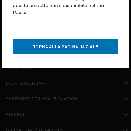
PRODUCTS
questo prodotto non è disponibile nel tuo
Paese.
toggle view
SOFTWARE
toggle view
SERVIZI
TORNA ALLA PAGINA INIZIALE
toggle view
SETTORI
toggle view
ASSISTENZA
toggle view
DOVE ACQUISTARE
toggle view
SUPPORTO PER MYAUTOMATION
toggle view
SOCIETÀ
toggle view
OPPORTUNITÀ D’IMPIEGO