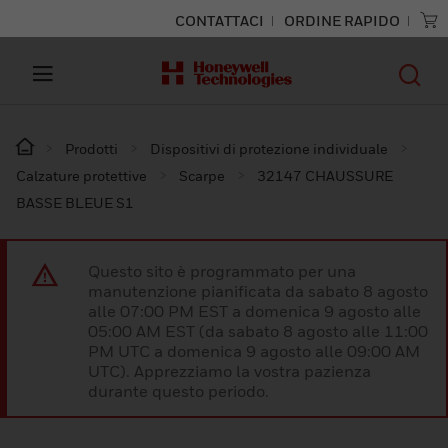
CONTATTACI
ORDINE RAPIDO
Prodotti
Dispositivi di protezione individuale
Calzature protettive
Scarpe
32147 CHAUSSURE
BASSE BLEUE S1
Questo sito è programmato per una
manutenzione pianificata da sabato 8 agosto
alle 07:00 PM EST a domenica 9 agosto alle
05:00 AM EST (da sabato 8 agosto alle 11:00
PM UTC a domenica 9 agosto alle 09:00 AM
UTC). Apprezziamo la vostra pazienza
durante questo periodo.