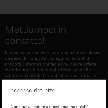
Mettiamoci in
contatto!
Iscrivetevi per ricevere comunicazioni esclusive
da parte di Honeywell su aggiornamenti di
prodotti, informazioni tecniche, nuove offerte,
eventi e notizie, sondaggi, offerte speciali e
argomenti correlati tramite telefono, e-mail e
altre forme di comunicazione elettronica.
accesso ristretto
ISCRIZIONE
Non puoi accedere a questa pagina poiché