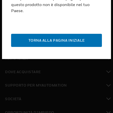
PRODUCTS
questo prodotto non è disponibile nel tuo
Paese.
toggle view
SOFTWARE
toggle view
SERVIZI
TORNA ALLA PAGINA INIZIALE
toggle view
SETTORI
toggle view
ASSISTENZA
toggle view
DOVE ACQUISTARE
toggle view
SUPPORTO PER MYAUTOMATION
toggle view
SOCIETÀ
toggle view
OPPORTUNITÀ D’IMPIEGO