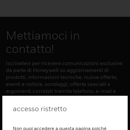
Mettiamoci in
contatto!
Iscrivetevi per ricevere comunicazioni esclusive
da parte di Honeywell su aggiornamenti di
prodotti, informazioni tecniche, nuove offerte,
eventi e notizie, sondaggi, offerte speciali e
argomenti correlati tramite telefono, e-mail e
altre forme di comunicazione elettronica.
accesso ristretto
ISCRIZIONE
Non puoi accedere a questa pagina poiché