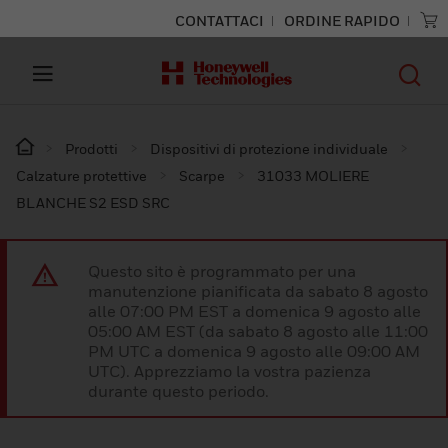
CONTATTACI
ORDINE RAPIDO
Prodotti
Dispositivi di protezione individuale
Calzature protettive
Scarpe
31033 MOLIERE
BLANCHE S2 ESD SRC
Questo sito è programmato per una
manutenzione pianificata da sabato 8 agosto
alle 07:00 PM EST a domenica 9 agosto alle
05:00 AM EST (da sabato 8 agosto alle 11:00
PM UTC a domenica 9 agosto alle 09:00 AM
UTC). Apprezziamo la vostra pazienza
durante questo periodo.