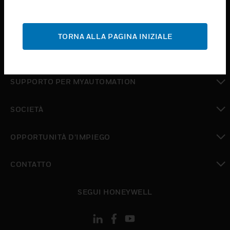
toggle view
ASSISTENZA
TORNA ALLA PAGINA INIZIALE
toggle view
DOVE ACQUISTARE
toggle view
SUPPORTO PER MYAUTOMATION
toggle view
SOCIETÀ
toggle view
OPPORTUNITÀ D’IMPIEGO
toggle view
CONTATTO
toggle view
SEGUI HONEYWELL