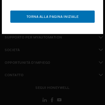
toggle view
ASSISTENZA
TORNA ALLA PAGINA INIZIALE
toggle view
DOVE ACQUISTARE
toggle view
SUPPORTO PER MYAUTOMATION
toggle view
SOCIETÀ
toggle view
OPPORTUNITÀ D’IMPIEGO
toggle view
CONTATTO
toggle view
SEGUI HONEYWELL